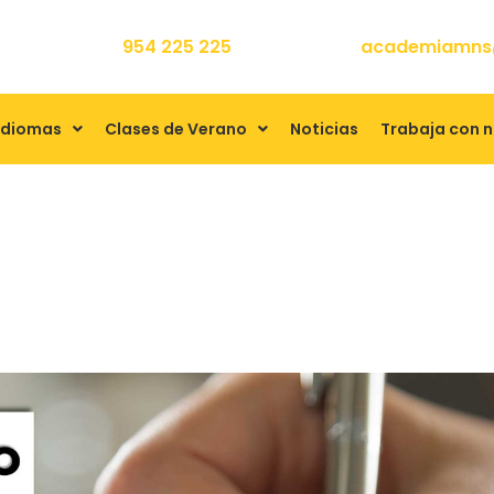
954 225 225
academiamns
Idiomas
Clases de Verano
Noticias
Trabaja con 