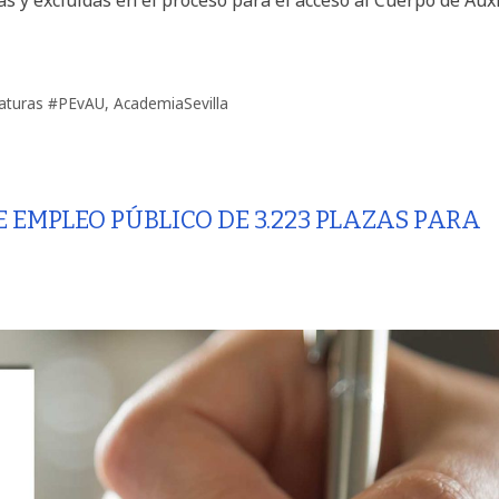
naturas #PEvAU
,
AcademiaSevilla
EMPLEO PÚBLICO DE 3.223 PLAZAS PARA